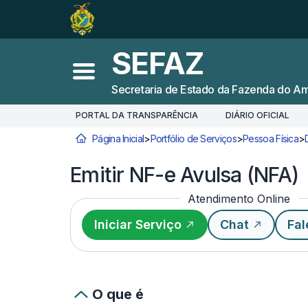
Ir para o
Conteúdo
1
Ir para a
Busca
2
SEFAZ
Ir para a
Navegação
3
Abrir menu principal
Secretaria de Estado da Fazenda do A
Ir para o
Rodapé
4
PORTAL DA TRANSPARÊNCIA
DIÁRIO OFICIAL
Página Inicial
>
Portfólio de Serviços
>
Pessoa Física
>
Você está aqui:
Emitir NF-e Avulsa (NFA)
Atendimento Online
Iniciar Serviço
Chat
Fal
O que é