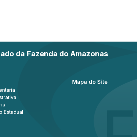
stado da Fazenda do Amazonas
Mapa do Site
ntária
trativa
ria
o Estadual