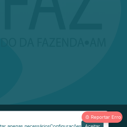
Reportar Erro
@sefaz.am.gov.br
tar apenas necessários
Configurações
Aceitar