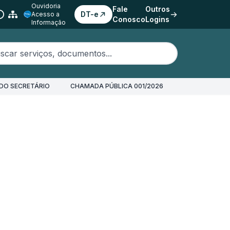
Ouvidoria
Fale
Outros
DT-e
Acesso a
Conosco
Logins
Informação
erviços, documentos...
DO SECRETÁRIO
CHAMADA PÚBLICA 001/2026
 Avulsa (NFA)