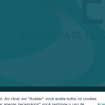
onas
o. Ao clicar em "Aceitar" você aceita todos os cookies
-000
Segunda a Sexta das 08h às 14h
Email:
ouvidoria
ar apenas necessários" você restringe o uso de
Acei