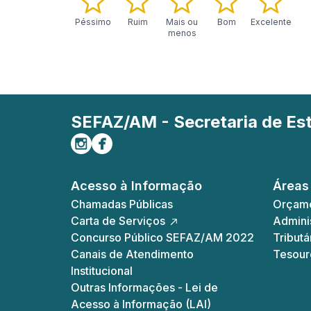
Péssimo
Ruim
Mais ou
Bom
Excelente
menos
SEFAZ/AM - Secretaria de E
Siga-nos no Instagram
Curta-nos no Facebook
Acesso à Informação
Áreas
Chamadas Públicas
Orçame
Carta de Serviços
Adminis
Concurso Público SEFAZ/AM 2022
Tributá
Canais de Atendimento
Tesour
Institucional
Outras Informações - Lei de
Acesso à Informação (LAI)