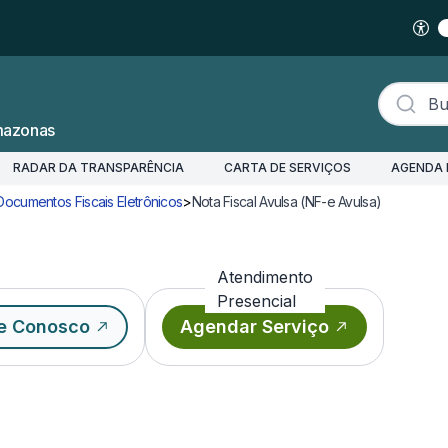
Buscar s
mazonas
RADAR DA TRANSPARÊNCIA
CARTA DE SERVIÇOS
AGENDA 
Documentos Fiscais Eletrônicos
>
Nota Fiscal Avulsa (NF-e Avulsa)
Emitir NF-e
Atendimento
Presencial
e Conosco
Agendar Serviço