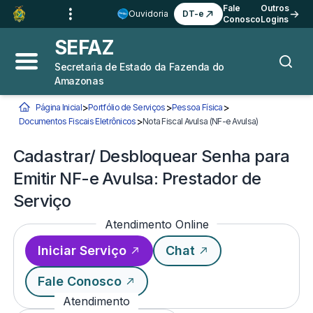
Ir para o
Conteúdo
1
Fale
Outros
Ouvidoria
DT-e
Conosco
Logins
Ir para a
Busca
2
SEFAZ
Ir para a
Navegação
3
Secretaria de Estado da Fazenda do
Abrir menu principal
Busca
Amazonas
Ir para o
Rodapé
4
>
>
>
Página Inicial
Portfólio de Serviços
Pessoa Física
Você está aqui:
>
Documentos Fiscais Eletrônicos
Nota Fiscal Avulsa (NF-e Avulsa)
Cadastrar/ Des
Cadastrar/ Desbloquear Senha para
Emitir NF-e Avulsa: Prestador de
Serviço
Atendimento Online
Iniciar Serviço
Chat
Fale Conosco
Atendimento