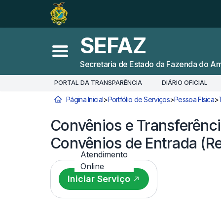
Ir para o
Conteúdo
1
Ir para a
Busca
2
SEFAZ
Ir para a
Navegação
3
Abrir menu principal
Secretaria de Estado da Fazenda do A
Ir para o
Rodapé
4
PORTAL DA TRANSPARÊNCIA
DIÁRIO OFICIAL
Página Inicial
>
Portfólio de Serviços
>
Pessoa Física
>
Você está aqui:
Convênios e Transferênci
Convênios de Entrada (Re
Atendimento
Online
Iniciar Serviço