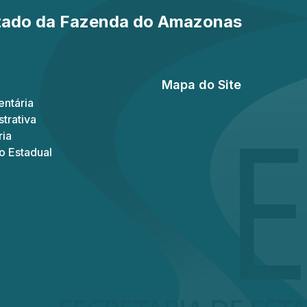
stado da Fazenda do Amazonas
Mapa do Site
ntária
trativa
ria
o Estadual