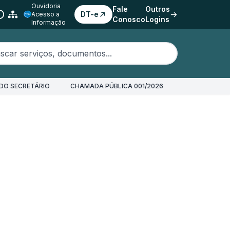
Ouvidoria
Fale
Outros
DT-e
Acesso a
Conosco
Logins
Informação
erviços, documentos...
DO SECRETÁRIO
CHAMADA PÚBLICA 001/2026
ntrada (Receitas de Convênio)