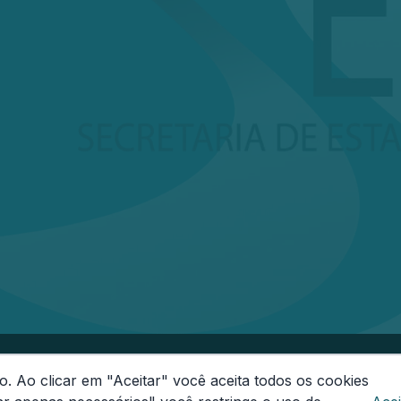
onas
o. Ao clicar em "Aceitar" você aceita todos os cookies
-000
Segunda a Sexta das 08h às 14h
Email:
ouvidoria