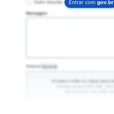
Entrar com
gov.br
Outro Assunto
Mensagem
Anexos
Opcional
Arraste e solte ou clique para se
Formatos aceitos: PDF, PNG, JPEG
Até 5 arquivos, máx. 5MB cad