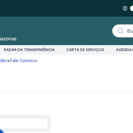
Buscar s
mazonas
RADAR DA TRANSPARÊNCIA
CARTA DE SERVIÇOS
AGENDA 
>
adão
Fale Conosco
Abrir Chamado