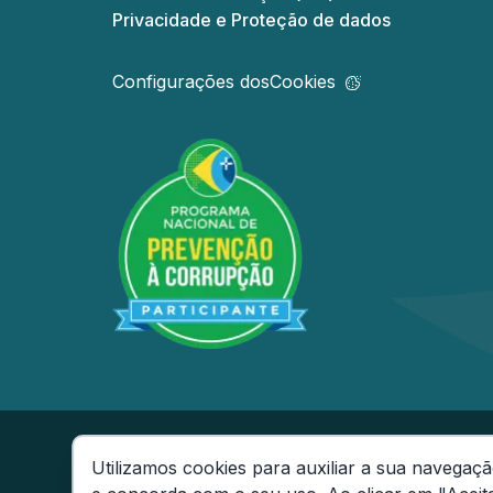
Privacidade e Proteção de dados
Configurações dos
Cookies
Secretaria de Estado da Fazenda do Amaz
Utilizamos cookies para auxiliar a sua navegaçã
Av André Araújo, 150 - Aleixo - CEP: 69060