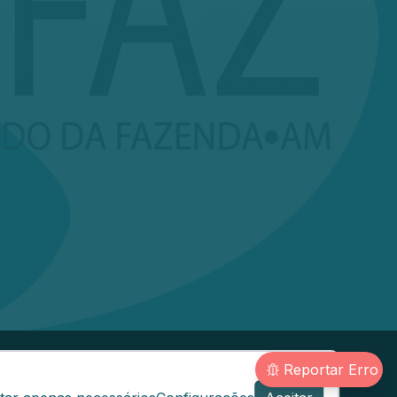
Reportar Erro
@sefaz.am.gov.br