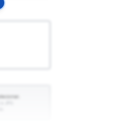
lecionar.
 e JPG.
a.