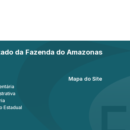
stado da Fazenda do Amazonas
Mapa do Site
ntária
trativa
ria
o Estadual