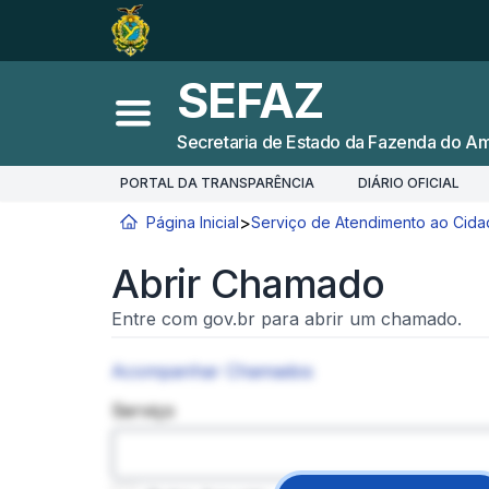
Ir para o
Conteúdo
1
Ir para a
Busca
2
SEFAZ
Ir para a
Navegação
3
Abrir menu principal
Secretaria de Estado da Fazenda do A
Ir para o
Rodapé
4
PORTAL DA TRANSPARÊNCIA
DIÁRIO OFICIAL
>
Página Inicial
Serviço de Atendimento ao Cid
Você está aqui:
Abrir Chamado
Entre com gov.br para abrir um chamado.
Acompanhar Chamados
Serviço