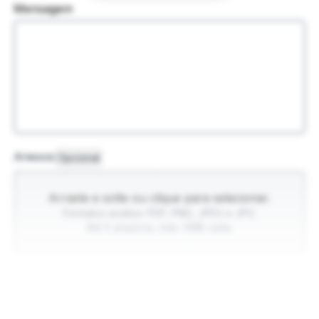
Mensagem
Anexos
Opcional
Arraste e solte ou clique para selecionar.
Formatos aceitos: PDF, PNG, JPEG e JPG.
Até 5 arquivos, máx. 5MB cada.