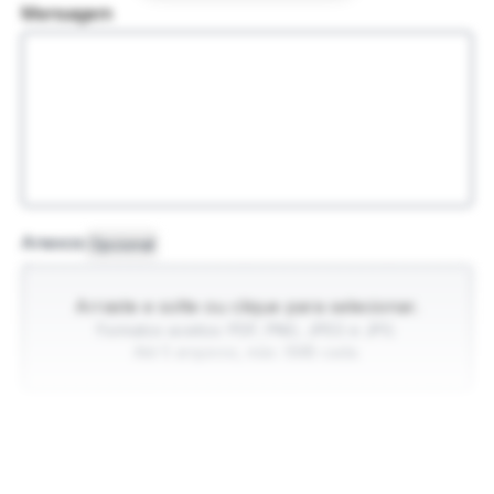
Mensagem
Anexos
Opcional
Arraste e solte ou clique para selecionar.
Formatos aceitos: PDF, PNG, JPEG e JPG.
Até 5 arquivos, máx. 5MB cada.