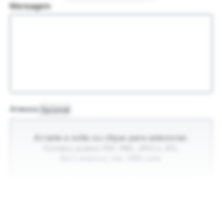
Mensagem
Anexos
Opcional
Arraste e solte ou clique para selecionar.
Formatos aceitos: PDF, PNG, JPEG e JPG.
Até 5 arquivos, máx. 5MB cada.