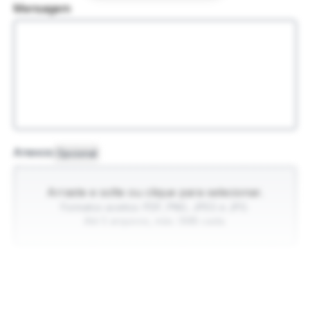
Mensagem
Anexos
Opcional
Arraste e solte ou clique para selecionar.
Formatos aceitos: PDF, PNG, JPEG e JPG.
Até 5 arquivos, máx. 5MB cada.