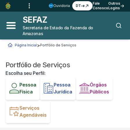
Ir para o
Conteúdo
1
Fale
Outros
Ouvidoria
DT-e
Conosco
Logins
Ir para a
Busca
2
SEFAZ
Ir para a
Navegação
3
Secretaria de Estado da Fazenda do
Abrir menu principal
Busca
Amazonas
Ir para o
Rodapé
4
>
Página Inicial
Portfólio de Serviços
Você está aqui:
Portfólio de Serviços
Escolha seu Perfil:
Pessoa
Pessoa
Órgãos
Física
Jurídica
Públicos
Serviços
Agendáveis