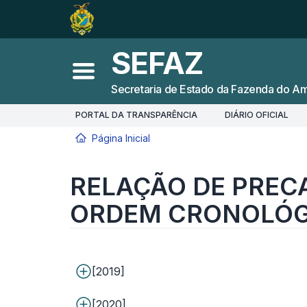
Ir para o
Conteúdo
1
Ir para a
Busca
2
SEFAZ
Ir para a
Navegação
3
Abrir menu principal
Secretaria de Estado da Fazenda do A
Ir para o
Rodapé
4
PORTAL DA TRANSPARÊNCIA
DIÁRIO OFICIAL
Página Inicial
RELAÇÃO DE PRECATÓRIOS DA A
Você está aqui:
RELAÇÃO DE PREC
ORDEM CRONOLÓG
[2019]
[2020]