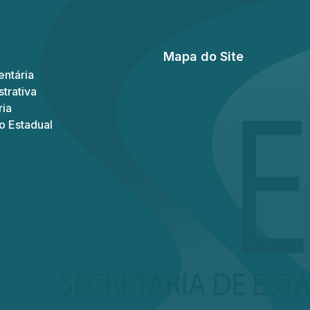
Mapa do Site
ntária
trativa
ria
o Estadual