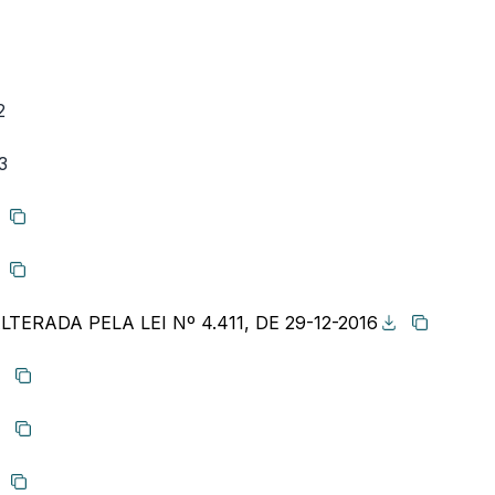
1
2
3
Copiar link
Copiar link
 ALTERADA PELA LEI Nº 4.411, DE 29-12-2016
Copiar lin
Copiar link
Copiar link
Copiar link