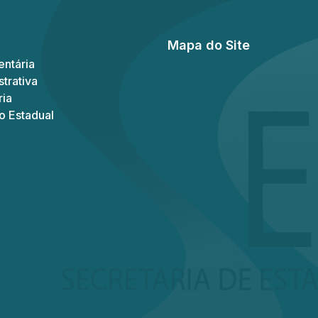
Mapa do Site
ntária
trativa
ria
o Estadual