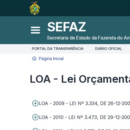
Ir para o
Conteúdo
1
Ir para a
Busca
2
SEFAZ
Ir para a
Navegação
3
Abrir menu principal
Secretaria de Estado da Fazenda do A
Ir para o
Rodapé
4
PORTAL DA TRANSPARÊNCIA
DIÁRIO OFICIAL
Página Inicial
LOA - Lei Orçamentária Anual
Você está aqui:
LOA - Lei Orçament
LOA - 2009 - LEI Nº 3.334, DE 26-12-20
LOA - 2010 - LEI Nº 3.473, DE 29-12-20