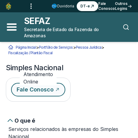
Ir para o
Conteúdo
1
Fale
Outros
Ouvidoria
DT-e
Conosco
Logins
Ir para a
Busca
2
SEFAZ
Ir para a
Navegação
3
Secretaria de Estado da Fazenda do
Abrir menu principal
Busca
Amazonas
Ir para o
Rodapé
4
>
>
>
Página Inicial
Portfólio de Serviços
Pessoa Jurídica
Você está aqui:
Fiscalização / Plantão Fiscal
Simples Nacional
Simples Nacional
Atendimento
Online
Fale Conosco
O que é
Serviços relacionados às empresas do Simples
Nacional