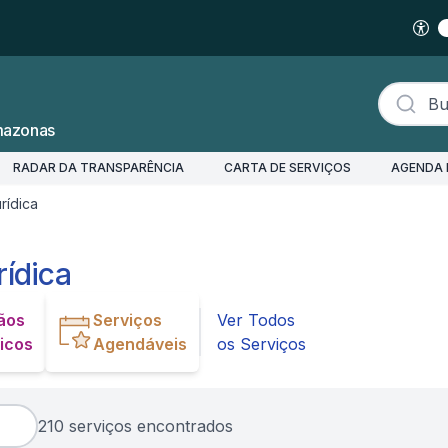
Buscar s
mazonas
RADAR DA TRANSPARÊNCIA
CARTA DE SERVIÇOS
AGENDA 
rídica
rídica
ãos
Serviços
Ver Todos
icos
Agendáveis
os Serviços
210 serviços encontrados