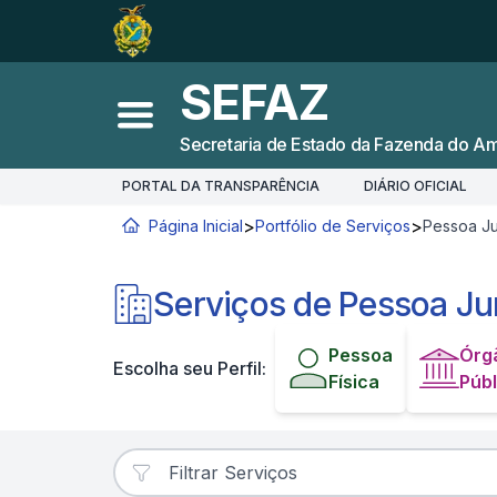
Ir para o
Conteúdo
1
Ir para a
Busca
2
SEFAZ
Ir para a
Navegação
3
Abrir menu principal
Secretaria de Estado da Fazenda do A
Ir para o
Rodapé
4
PORTAL DA TRANSPARÊNCIA
DIÁRIO OFICIAL
>
>
Página Inicial
Portfólio de Serviços
Pessoa Ju
Você está aqui:
Serviços de Pessoa Ju
Pessoa
Órg
Escolha seu Perfil:
Física
Públ
Filtrar Serviços