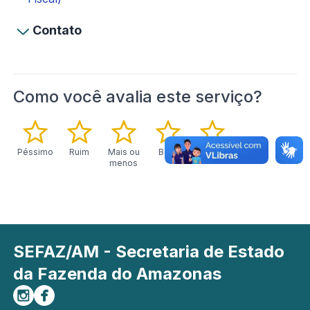
Contato
Como você avalia este serviço?
Péssimo
Ruim
Mais ou
Bom
Excelente
menos
SEFAZ/AM - Secretaria de Estado
da Fazenda do Amazonas
Siga-nos no Instagram
Curta-nos no Facebook