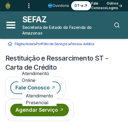
Ir para o
Conteúdo
1
Fale
Outros
Ouvidoria
DT-e
Conosco
Logins
Ir para a
Busca
2
SEFAZ
Ir para a
Navegação
3
Secretaria de Estado da Fazenda do
Abrir menu principal
Busca
Amazonas
Ir para o
Rodapé
4
>
>
Página Inicial
Portfólio de Serviços
Pessoa Jurídica
Restituição e Ressarci
Você está aqui:
Restituição e Ressarcimento ST -
Carta de Crédito
Atendimento
Online
Fale Conosco
Atendimento
Presencial
Agendar Serviço