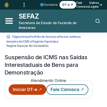
Ir para o
Conteúdo
1
Fale
Outros
Ouvidoria
DT-e
Conosco
Logins
Ir para a
Busca
2
SEFAZ
Ir para a
Navegação
3
Secretaria de Estado da Fazenda do
Abrir menu principal
Busca
Amazonas
Ir para o
Rodapé
4
>
>
>
Página Inicial
Portfólio de Serviços
Pessoa Jurídica
>
Isenções de ICMS e Regimes Especiais
Você está aqui:
Regime Especial: Ato Declaratório
Suspensão de ICMS nas Saídas Interestaduai
Suspensão de ICMS nas Saídas
Interestaduais de Bens para
Demonstração
Atendimento Online
Iniciar DT-e
Fale Conosco