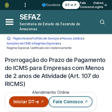
Ir para o
Conteúdo
1
Fale
Outros
Ouvidoria
DT-e
Conosco
Logins
Ir para a
Busca
2
SEFAZ
Ir para a
Navegação
3
Secretaria de Estado da Fazenda do
Abrir menu principal
Busca
Amazonas
Ir para o
Rodapé
4
>
>
>
Página Inicial
Portfólio de Serviços
Pessoa Jurídica
>
Isenções de ICMS e Regimes Especiais
Você está aqui:
Regime Especial: Certificado de Credenciamento
Prorrogação do Prazo de Paga
Prorrogação do Prazo de Pagamento
do ICMS para Empresas com Menos
de 2 anos de Atividade (Art. 107 do
RICMS)
Atendimento Online
Iniciar DT-e
Fale Conosco