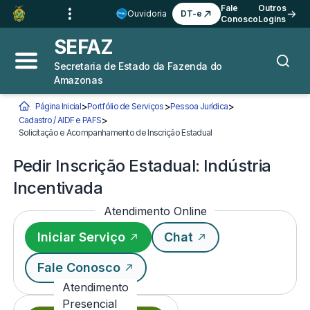
Ir para o
Conteúdo
1
Fale
Outros
Ouvidoria
DT-e
Conosco
Logins
Ir para a
Busca
2
SEFAZ
Ir para a
Navegação
3
Secretaria de Estado da Fazenda do
Abrir menu principal
Busca
Amazonas
Ir para o
Rodapé
4
>
>
>
Página Inicial
Portfólio de Serviços
Pessoa Jurídica
>
Cadastro / AIDF e PAFS
Você está aqui:
Solicitação e Acompanhamento de Inscrição Estadual
Pedir Inscrição Estadual: In
Pedir Inscrição Estadual: Indústria
Incentivada
Atendimento Online
Iniciar Serviço
Chat
Fale Conosco
Atendimento
Presencial