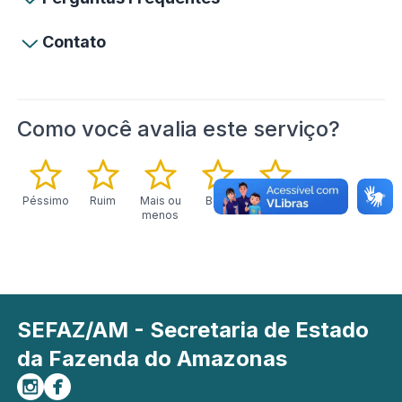
Contato
Como você avalia este serviço?
Péssimo
Ruim
Mais ou
Bom
Excelente
menos
SEFAZ/AM - Secretaria de Estado
da Fazenda do Amazonas
Siga-nos no Instagram
Curta-nos no Facebook