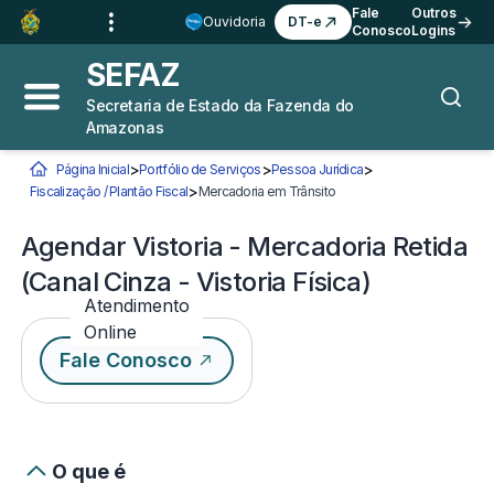
Ir para o
Conteúdo
1
Fale
Outros
Ouvidoria
DT-e
Conosco
Logins
Ir para a
Busca
2
SEFAZ
Ir para a
Navegação
3
Secretaria de Estado da Fazenda do
Abrir menu principal
Busca
Amazonas
Ir para o
Rodapé
4
>
>
>
Página Inicial
Portfólio de Serviços
Pessoa Jurídica
Você está aqui:
>
Fiscalização / Plantão Fiscal
Mercadoria em Trânsito
Agendar Vistoria - Mercadori
Agendar Vistoria - Mercadoria Retida
(Canal Cinza - Vistoria Física)
Atendimento
Online
Fale Conosco
O que é