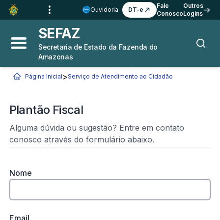
Ir para o
Conteúdo
1
Fale
Outros
Ouvidoria
DT-e
Conosco
Logins
Ir para a
Busca
2
SEFAZ
Ir para a
Navegação
3
Secretaria de Estado da Fazenda do
Abrir menu principal
Busca
Amazonas
Ir para o
Rodapé
4
>
Página Inicial
Serviço de Atendimento ao Cidadão
Plantão Fiscal
Você está aqui:
Plantão Fiscal
Alguma dúvida ou sugestão? Entre em contato
conosco através do formulário abaixo.
Nome
Email