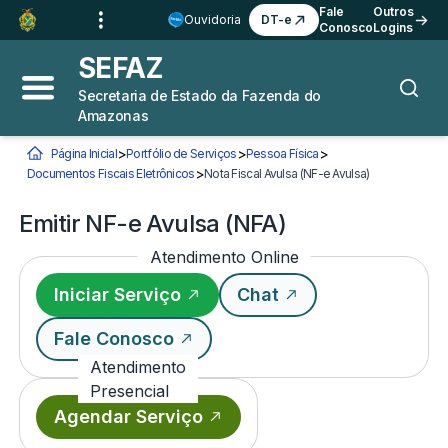
Ir para o
Conteúdo
1
Fale
Outros
Ouvidoria
DT-e
Conosco
Logins
Ir para a
Busca
2
SEFAZ
Ir para a
Navegação
3
Secretaria de Estado da Fazenda do
Abrir menu principal
Busca
Amazonas
Ir para o
Rodapé
4
>
>
>
Página Inicial
Portfólio de Serviços
Pessoa Física
Você está aqui:
>
Documentos Fiscais Eletrônicos
Nota Fiscal Avulsa (NF-e Avulsa)
Emitir NF-e Avu
Emitir NF-e Avulsa (NFA)
Atendimento Online
Iniciar Serviço
Chat
Fale Conosco
Atendimento
Presencial
Agendar Serviço