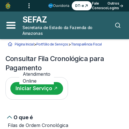
Ir para o
Conteúdo
1
Fale
Outros
Ouvidoria
DT-e
Conosco
Logins
Ir para a
Busca
2
SEFAZ
Ir para a
Navegação
3
Secretaria de Estado da Fazenda do
Abrir menu principal
Busca
Amazonas
Ir para o
Rodapé
4
>
>
Página Inicial
Portfólio de Serviços
Transparência Fiscal
Consultar Fila Cr
Você está aqui:
Consultar Fila Cronológica para
Pagamento
Atendimento
Online
Iniciar Serviço
O que é
Filas de Ordem Cronológica