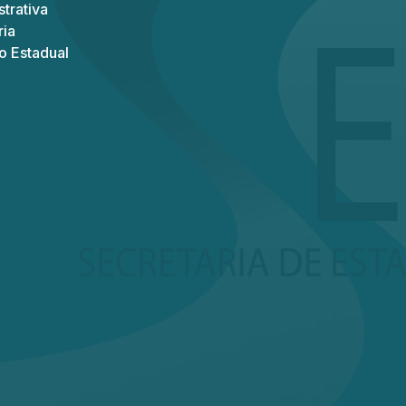
trativa
ria
o Estadual