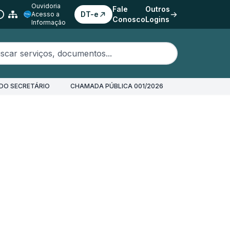
Ouvidoria
Fale
Outros
DT-e
Acesso a
Conosco
Logins
Informação
erviços, documentos...
DO SECRETÁRIO
CHAMADA PÚBLICA 001/2026
s)