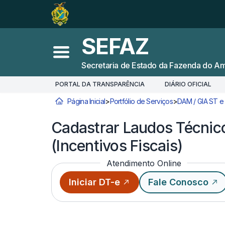
Ir para o
Conteúdo
1
Ir para a
Busca
2
SEFAZ
Ir para a
Navegação
3
Abrir menu principal
Secretaria de Estado da Fazenda do A
Ir para o
Rodapé
4
PORTAL DA TRANSPARÊNCIA
DIÁRIO OFICIAL
Página Inicial
>
Portfólio de Serviços
>
DAM / GIA ST e
Você está aqui:
Cadastrar Laudos Técnic
(Incentivos Fiscais)
Atendimento Online
Iniciar DT-e
Fale Conosco