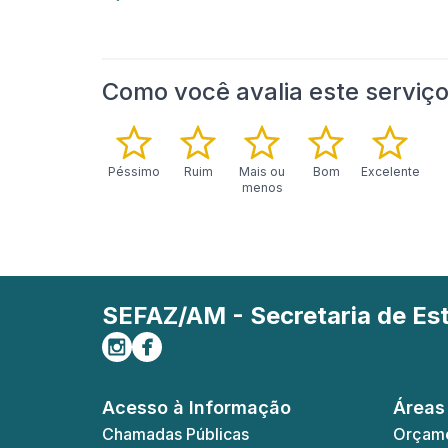
Como você avalia este serviç
Péssimo
Ruim
Mais ou
Bom
Excelente
menos
SEFAZ/AM - Secretaria de E
Siga-nos no Instagram
Curta-nos no Facebook
Acesso à Informação
Áreas
Chamadas Públicas
Orçame