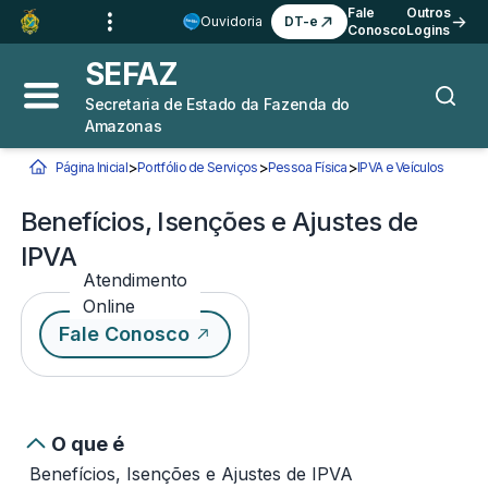
Ir para o
Conteúdo
1
Fale
Outros
Ouvidoria
DT-e
Conosco
Logins
Ir para a
Busca
2
SEFAZ
Ir para a
Navegação
3
Secretaria de Estado da Fazenda do
Abrir menu principal
Busca
Amazonas
Ir para o
Rodapé
4
>
>
>
Página Inicial
Portfólio de Serviços
Pessoa Física
IPVA e Veículos
Benefíc
Você está aqui:
Benefícios, Isenções e Ajustes de
IPVA
Atendimento
Online
Fale Conosco
O que é
Benefícios, Isenções e Ajustes de IPVA