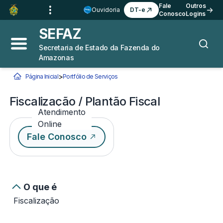
Ir para o
Conteúdo
1
Fale
Outros
Ouvidoria
DT-e
Conosco
Logins
Ir para a
Busca
2
SEFAZ
Ir para a
Navegação
3
Secretaria de Estado da Fazenda do
Abrir menu principal
Busca
Amazonas
Ir para o
Rodapé
4
>
Página Inicial
Portfólio de Serviços
Fiscalização / Plantão Fiscal
Você está aqui:
Fiscalização / Plantão Fiscal
Atendimento
Online
Fale Conosco
O que é
Fiscalização