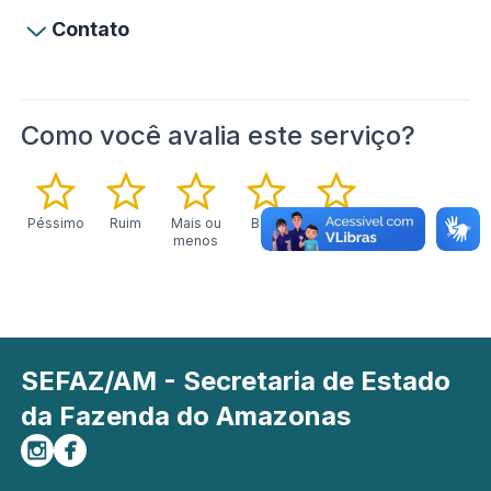
Contato
Como você avalia este serviço?
Péssimo
Ruim
Mais ou
Bom
Excelente
menos
SEFAZ/AM - Secretaria de Estado
da Fazenda do Amazonas
Siga-nos no Instagram
Curta-nos no Facebook