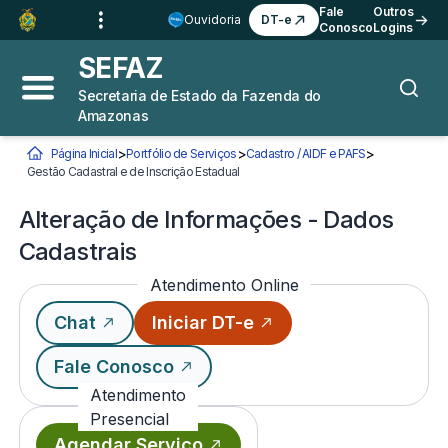
Ir para o
Conteúdo
1
Fale
Outros
Ouvidoria
DT-e
Conosco
Logins
Ir para a
Busca
2
SEFAZ
Ir para a
Navegação
3
Secretaria de Estado da Fazenda do
Abrir menu principal
Busca
Amazonas
Ir para o
Rodapé
4
>
>
>
Página Inicial
Portfólio de Serviços
Cadastro / AIDF e PAFS
Você está aqui:
Gestão Cadastral e de Inscrição Estadual
Alteração de Informações - Dados Cada
Alteração de Informações - Dados
Cadastrais
Atendimento Online
Chat
Iniciar DT-e
Fale Conosco
Atendimento
Presencial
Agendar Serviço