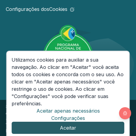
Configurações dos
Cookies
Consentimento de Cookies
Utilizamos cookies para auxiliar a sua
navegação. Ao clicar em "Aceitar" você aceita
todos os cookies e concorda com o seu uso. Ao
clicar em "Aceitar apenas necessários" você
restringe o uso de cookies. Ao clicar em
"Configurações" você pode verificar suas
preferências.
Secretaria de Estado da Fazenda do Amazonas
Aceitar apenas necessários
Av André Araújo, 150 - Aleixo - CEP: 69060-000
Segunda
Configurações
a Sexta das 08h às
14h
Email:
ouvidoria@sefaz.am.gov.br
Aceitar
Fone: (92) 2121-1600