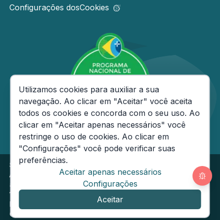
Configurações dos
Cookies
Consentimento de Cookies
Utilizamos cookies para auxiliar a sua
navegação. Ao clicar em "Aceitar" você aceita
todos os cookies e concorda com o seu uso. Ao
clicar em "Aceitar apenas necessários" você
restringe o uso de cookies. Ao clicar em
"Configurações" você pode verificar suas
preferências.
Secretaria de Estado da Fazenda do Amazonas
Aceitar apenas necessários
Av André Araújo, 150 - Aleixo - CEP: 69060-000
Segunda
Configurações
a Sexta das 08h às
14h
Email:
ouvidoria@sefaz.am.gov.br
Aceitar
Fone: (92) 2121-1600
© 2024 - Governo do Estado do Amazonas