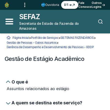
Ir para o
Conteúdo
1
Fale
Outros
Ouvidoria
DT-e
Conosco
Logins
Ir para a
Busca
2
SEFAZ
Ir para a
Navegação
3
Secretaria de Estado da Fazenda do
Abrir menu principal
Busca
Amazonas
Ir para o
Rodapé
4
>
>
>
Página Inicial
Portfólio de Serviços
SISTEMAS FAZENDÁRIOS
>
Gestão de Pessoas - Outros Assuntos
Você está aqui:
Gerência de Desempenho e Desenvolvimento de Pessoas - GDDP
Gestão de E
Gestão de Estágio Acadêmico
O que é
Assuntos relacionados ao estágio
A quem se destina este serviço?